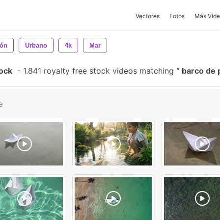
Vectores
Fotos
Más Vide
ión
Urbano
4k
Mar
tock
-
1.841 royalty free stock videos matching
barco de 
e