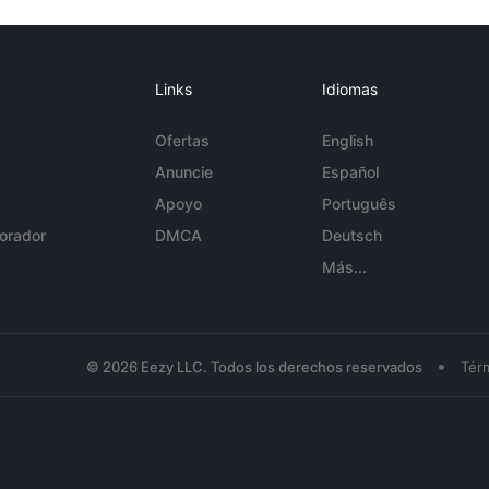
Links
Idiomas
Ofertas
English
Anuncie
Español
Apoyo
Português
orador
DMCA
Deutsch
Más...
•
© 2026 Eezy LLC. Todos los derechos reservados
Tér