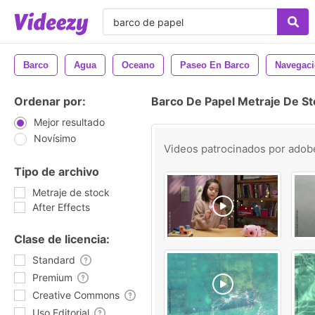
Barco
Agua
Oceano
Paseo En Barco
Navegac
Ordenar por:
Barco De Papel Metraje De S
Mejor resultado
Novísimo
Videos patrocinados por
adob
Tipo de archivo
Metraje de stock
After Effects
Clase de licencia:
Standard
Premium
Creative Commons
Uso Editorial