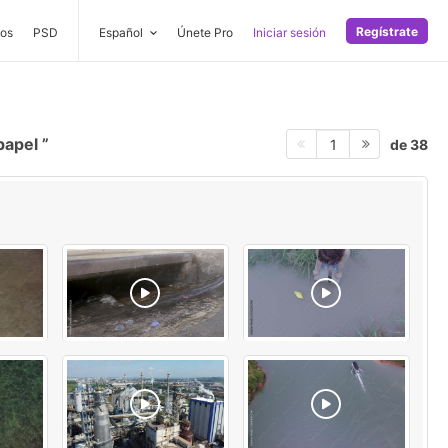
Regístrate
os
PSD
Español
Únete Pro
Iniciar sesión
papel
de 38
1