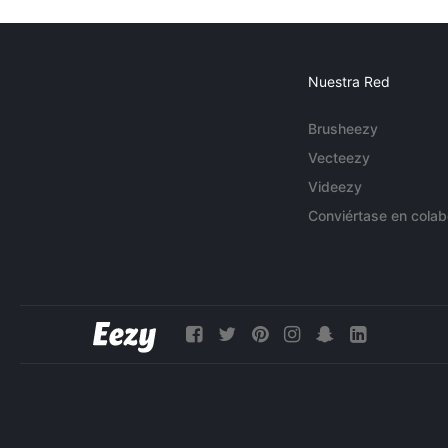
Nuestra Red
Brusheezy
Vecteezy
Videezy
Conviértase en colab