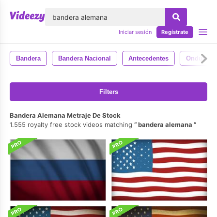
lose
Iniciar sesión
Regístrate
Bandera
Bandera Nacional
Antecedentes
Ondulaci
Filters
Bandera Alemana Metraje De Stock
1.555 royalty free stock videos matching
bandera alemana