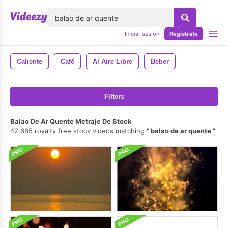
lose
Iniciar sesión
Regístrate
Caliente
Café
Al Aire Libre
Beber
Filters
Balao De Ar Quente Metraje De Stock
42.685 royalty free stock videos matching
balao de ar quente