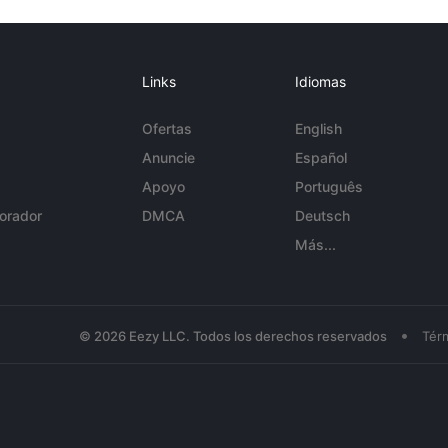
Links
Idiomas
Ofertas
English
Anuncie
Español
Apoyo
Português
orador
DMCA
Deutsch
Más...
•
© 2026 Eezy LLC. Todos los derechos reservados
Tér