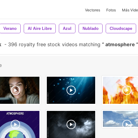
Vectores
Fotos
Más Vide
Verano
Al Aire Libre
Azul
Nublado
Cloudscape
k
-
396 royalty free stock videos matching
atmosphere
e