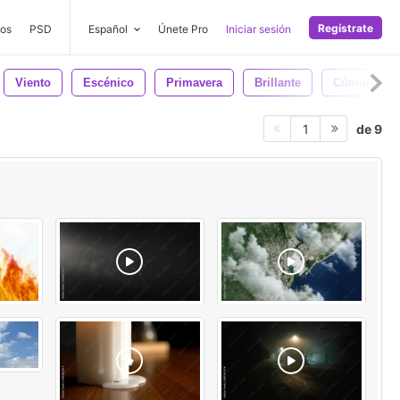
Regístrate
os
PSD
Español
Únete Pro
Iniciar sesión
Viento
Escénico
Primavera
Brillante
Cúmulo
de 9
1