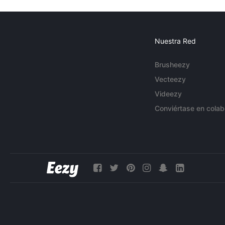
Nuestra Red
Brusheezy
Vecteezy
Videezy
Conviértase en colab