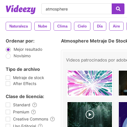
Naturaleza
Nube
Clima
Cielo
Día
Aire
Ordenar por:
Atmosphere Metraje De Stoc
Mejor resultado
Novísimo
Videos patrocinados por
adob
Tipo de archivo
Metraje de stock
After Effects
Clase de licencia:
Standard
Premium
Creative Commons
Uso Editorial