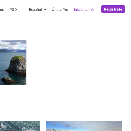
Regístrate
os
PSD
Español
Únete Pro
Iniciar sesión