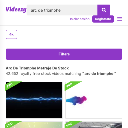
lose
Iniciar sesión
Regístrate
4k
Filters
Arc De Triomphe Metraje De Stock
42.652 royalty free stock videos matching
arc de triomphe