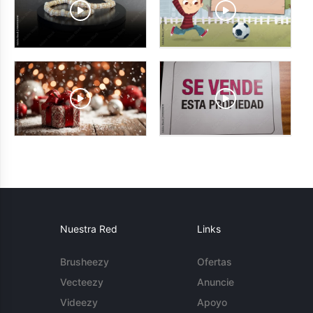
Nuestra Red
Links
Brusheezy
Ofertas
Vecteezy
Anuncie
Videezy
Apoyo