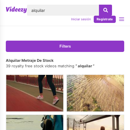
lose
Iniciar sesión
Regístrate
Filters
Alquilar Metraje De Stock
39 royalty free stock videos matching
alquilar