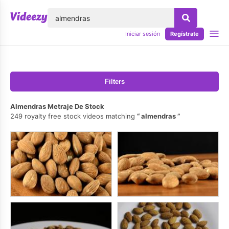
lose
Iniciar sesión
Regístrate
Filters
Almendras Metraje De Stock
249 royalty free stock videos matching
almendras