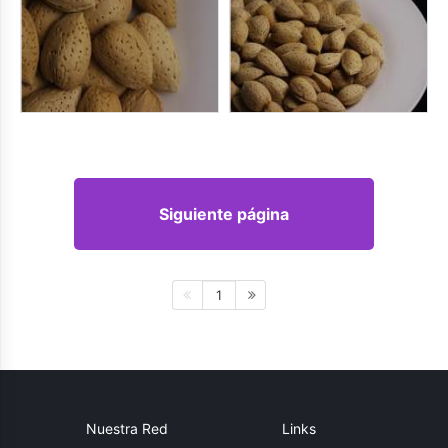
Siguiente página
1
Nuestra Red
Links