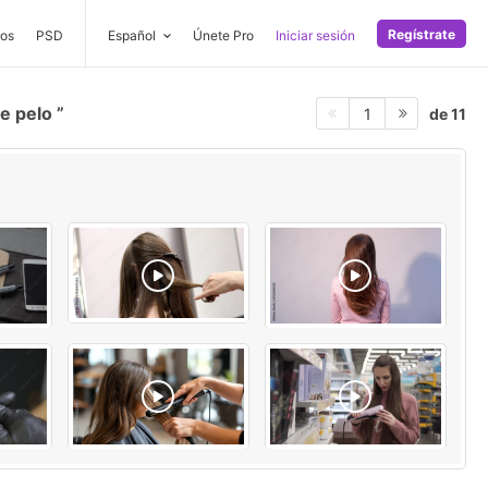
Regístrate
os
PSD
Español
Únete Pro
Iniciar sesión
de pelo
de 11
1