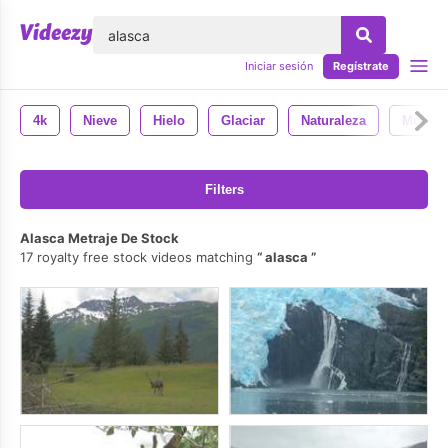
lose
Iniciar sesión
Regístrate
4k
Nieve
Hielo
Glaciar
Naturaleza
Montañ
Filters
Alasca Metraje De Stock
17 royalty free stock videos matching
alasca