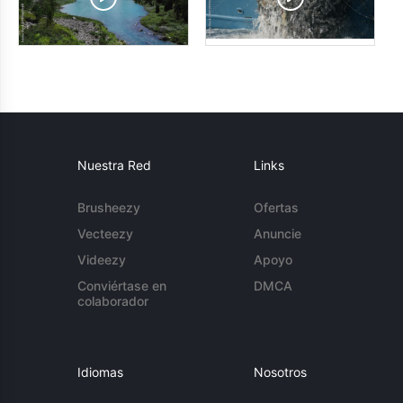
Nuestra Red
Links
Brusheezy
Ofertas
Vecteezy
Anuncie
Videezy
Apoyo
Conviértase en
DMCA
colaborador
Idiomas
Nosotros