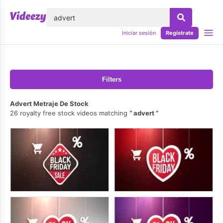
lose
Iniciar sesión
Regístrate
Filters
Advert Metraje De Stock
26 royalty free stock videos matching
advert