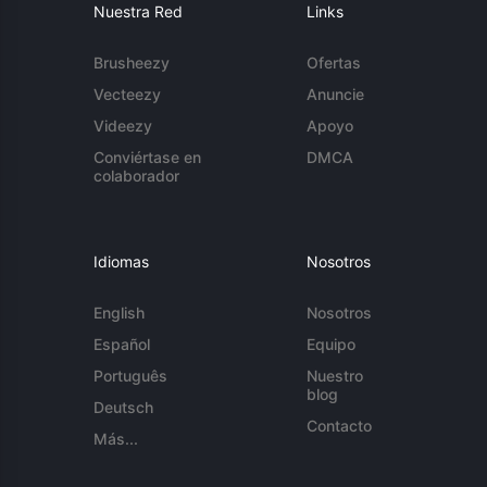
Nuestra Red
Links
Brusheezy
Ofertas
Vecteezy
Anuncie
Videezy
Apoyo
Conviértase en
DMCA
colaborador
Idiomas
Nosotros
English
Nosotros
Español
Equipo
Português
Nuestro
blog
Deutsch
Contacto
Más...