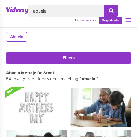
lose
Iniciar sesión
Regístrate
Abuela
Filters
Abuela Metraje De Stock
54 royalty free stock videos matching
abuela