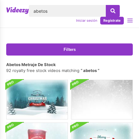
lose
Iniciar sesión
Regístrate
Filters
Abetos Metraje De Stock
92 royalty free stock videos matching
abetos