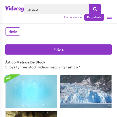
lose
Iniciar sesión
Regístrate
Hielo
Filters
Ártico Metraje De Stock
3 royalty free stock videos matching
ártico