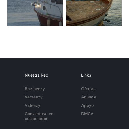
Nuestra Red
Links
Brusheezy
Ofertas
Vecteezy
Anuncie
Videezy
Apoyo
Conviértase en
DMCA
colaborador