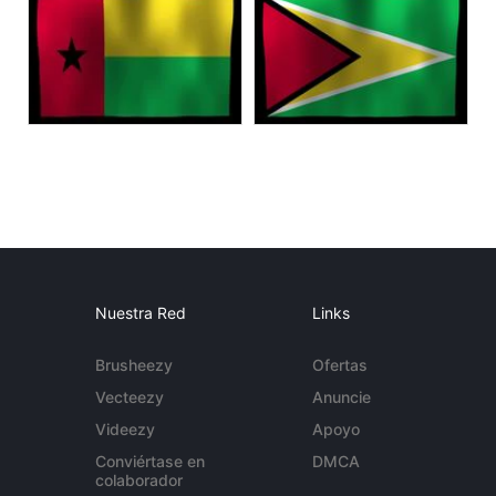
Nuestra Red
Links
Brusheezy
Ofertas
Vecteezy
Anuncie
Videezy
Apoyo
Conviértase en
DMCA
colaborador