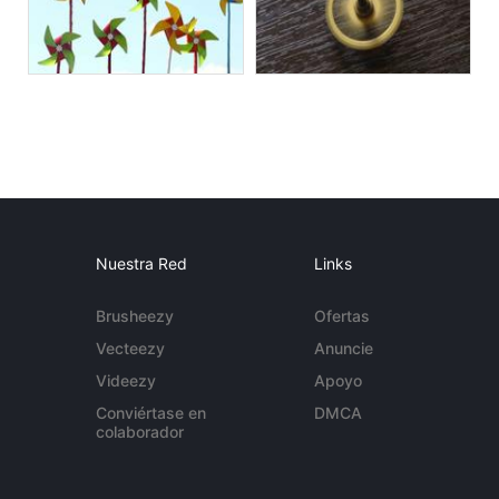
Nuestra Red
Links
Brusheezy
Ofertas
Vecteezy
Anuncie
Videezy
Apoyo
Conviértase en
DMCA
colaborador