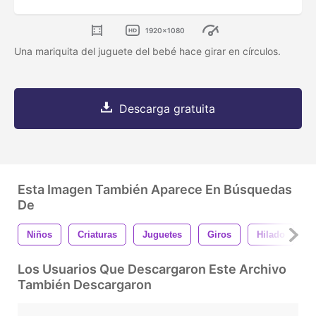
1920x1080
Una mariquita del juguete del bebé hace girar en círculos.
Descarga gratuita
Esta Imagen También Aparece En Búsquedas
De
Niños
Criaturas
Juguetes
Giros
Hilado
V
Los Usuarios Que Descargaron Este Archivo
También Descargaron