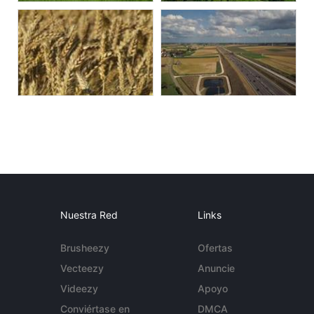
Nuestra Red
Links
Brusheezy
Ofertas
Vecteezy
Anuncie
Videezy
Apoyo
Conviértase en
DMCA