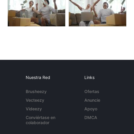
Nuestra Red
Links
Brusheezy
Ofertas
Vecteezy
Anuncie
Videezy
Apoyo
Conviértase en
DMCA
colaborador