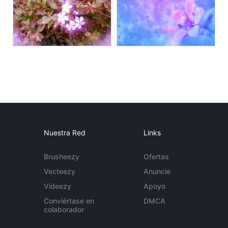
Nuestra Red
Links
Brusheezy
Ofertas
Vecteezy
Anuncie
Videezy
Apoyo
Conviértase en
DMCA
colaborador