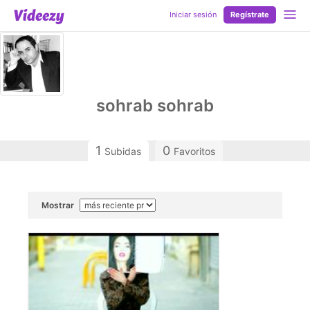
Iniciar sesión
Regístrate
sohrab sohrab
1
0
Subidas
Favoritos
Mostrar