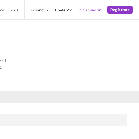
Regístrate
os
PSD
Español
Únete Pro
Iniciar sesión
. I
00