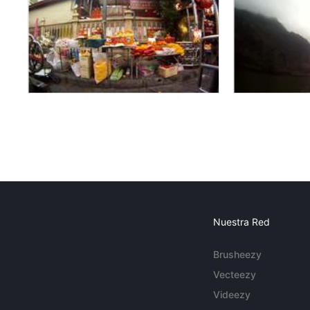
Nuestra Red
Brusheezy
Vecteezy
Videezy