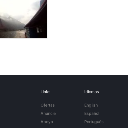
Links
Idiomas
Ofertas
English
Anuncie
Español
Apoyo
Português