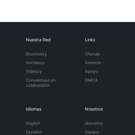
Nuestra Red
Links
Brusheezy
Ofertas
Vecteezy
Anuncie
Videezy
Apoyo
Conviértase en
DMCA
colaborador
Idiomas
Nosotros
English
Nosotros
Español
Equipo