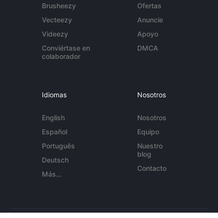
Brusheezy
Ofertas
Vecteezy
Anuncie
Videezy
Apoyo
Conviértase en
DMCA
colaborador
Idiomas
Nosotros
English
Nosotros
Español
Equipo
Português
Nuestro
blog
Deutsch
Contacto
Más...