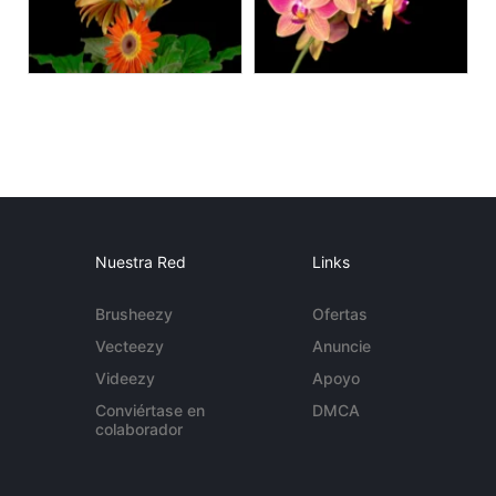
Nuestra Red
Links
Brusheezy
Ofertas
Vecteezy
Anuncie
Videezy
Apoyo
Conviértase en
DMCA
colaborador