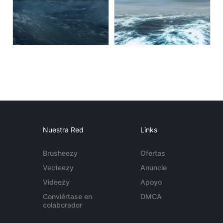
Nuestra Red
Links
Brusheezy
Ofertas
Vecteezy
Anuncie
Videezy
Apoyo
Conviértase en
DMCA
colaborador