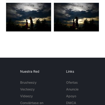
Nuestra Red
Links
Brusheezy
Ofertas
Vecteezy
Anuncie
Videezy
Apoyo
Conviértase en
DMCA