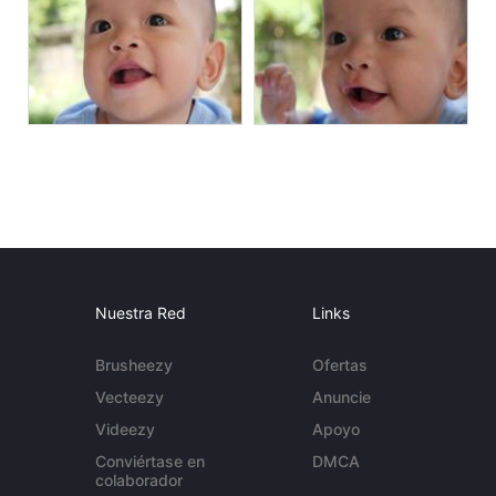
Nuestra Red
Links
Brusheezy
Ofertas
Vecteezy
Anuncie
Videezy
Apoyo
Conviértase en
DMCA
colaborador