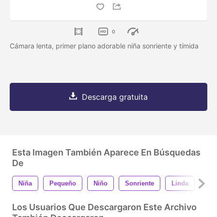
0
Cámara lenta, primer plano adorable niña sonriente y tímida
Descarga gratuita
Esta Imagen También Aparece En Búsquedas
De
Niña
Pequeño
Niño
Sonriente
Linda
He
Los Usuarios Que Descargaron Este Archivo