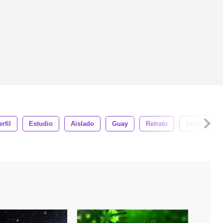
rfil
Estudio
Aislado
Guay
Retrato
Un Hombre