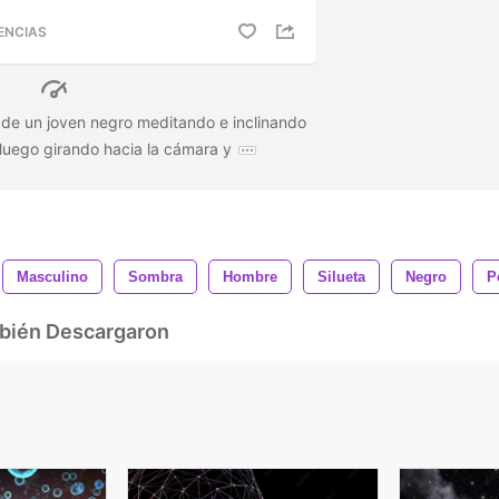
ENCIAS
ta de un joven negro meditando e inclinando
 luego girando hacia la cámara y
Masculino
Sombra
Hombre
Silueta
Negro
Pe
mbién Descargaron