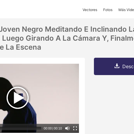
Vectores
Fotos
Más Vide
 Joven Negro Meditando E Inclinando 
Y Luego Girando A La Cámara Y, Finalm
De La Escena
Desc
00:00
|
00:10