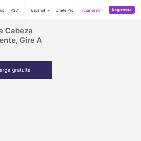
Regístrate
os
PSD
Español
Únete Pro
Iniciar sesión
La Cabeza
ente, Gire A
arga gratuita