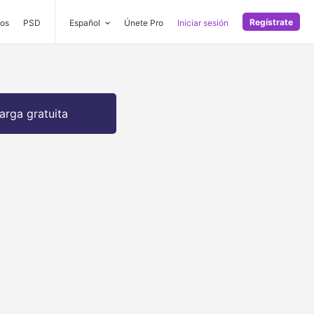
Regístrate
os
PSD
Español
Únete Pro
Iniciar sesión
arga gratuita