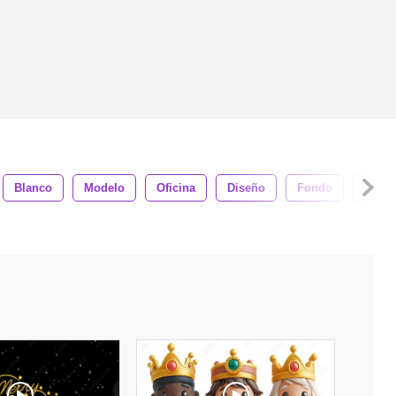
Blanco
Modelo
Oficina
Diseño
Fondo
Etiqu