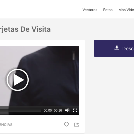
Vectores
Fotos
Más Vide
jetas De Visita
Desc
00:00
|
00:16
ENCIAS