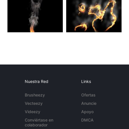
Nuestra Red
Links
Brusheezy
Ofertas
Vecteezy
Anuncie
Videezy
Apoyo
Conviértase en
DMCA
colaborador