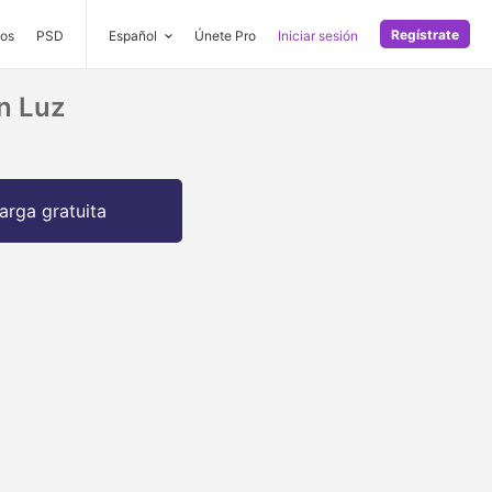
Regístrate
os
PSD
Español
Únete Pro
Iniciar sesión
n Luz
arga gratuita