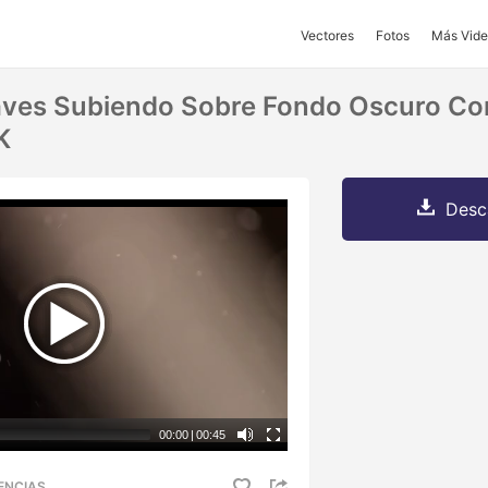
Vectores
Fotos
Más Vide
aves Subiendo Sobre Fondo Oscuro Co
K
Desc
00:00
|
00:45
ENCIAS