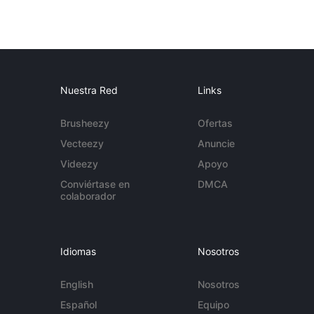
Nuestra Red
Links
Brusheezy
Ofertas
Vecteezy
Anuncie
Videezy
Apoyo
Conviértase en
DMCA
colaborador
Idiomas
Nosotros
English
Nosotros
Español
Equipo