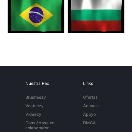
Nuestra Red
Links
Brusheezy
Ofertas
Vecteezy
Anuncie
Videezy
Apoyo
Conviértase en
DMCA
colaborador