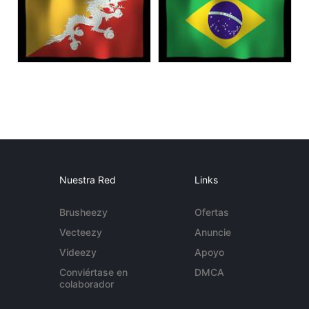
Nuestra Red
Links
Brusheezy
Ofertas
Vecteezy
Anuncie
Videezy
Apoyo
Conviértase en
DMCA
colaborador