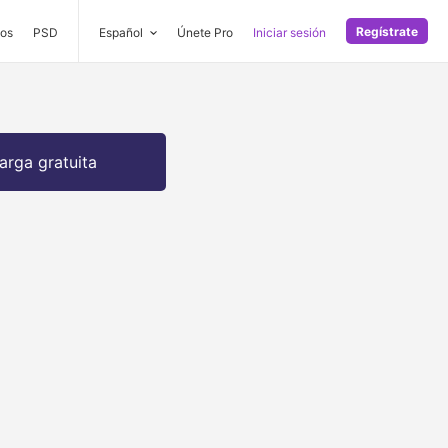
Regístrate
os
PSD
Español
Únete Pro
Iniciar sesión
arga gratuita