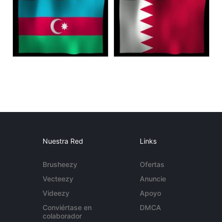
Nuestra Red
Links
Brusheezy
Ofertas
Vecteezy
Anuncie
Videezy
Apoyo
Conviértase en
DMCA
colaborador