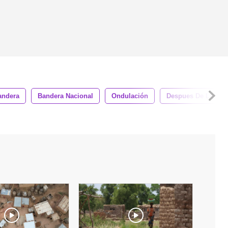
andera
Bandera Nacional
Ondulación
Despues De Los Ef