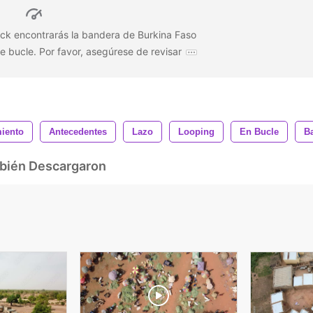
ock encontrarás la bandera de Burkina Faso
 bucle. Por favor, asegúrese de revisar
iento
Antecedentes
Lazo
Looping
En Bucle
B
mbién Descargaron