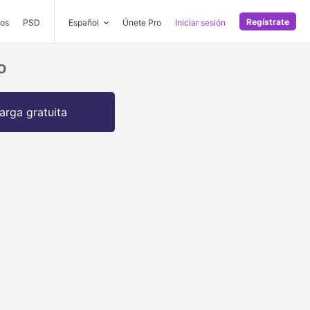
Regístrate
os
PSD
Español
Únete Pro
Iniciar sesión
o
arga gratuita