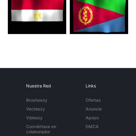
Nuestra Red
Links
Brusheezy
Ofertas
Vecteezy
Anuncie
Videezy
Apoyo
Conviértase en
DMCA
colaborador