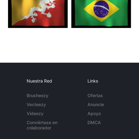
Nuestra Red
Links
Brusheezy
Ofertas
Vecteezy
Anuncie
Videezy
Apoyo
Conviértase en
DMCA
colaborador