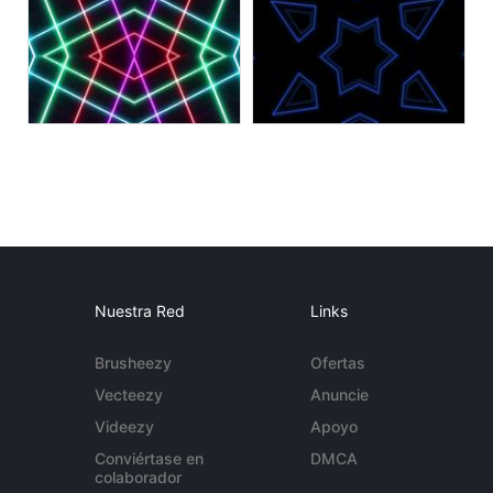
Nuestra Red
Links
Brusheezy
Ofertas
Vecteezy
Anuncie
Videezy
Apoyo
Conviértase en
DMCA
colaborador