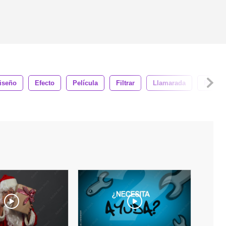
iseño
Efecto
Película
Filtrar
Llamarada
Respla