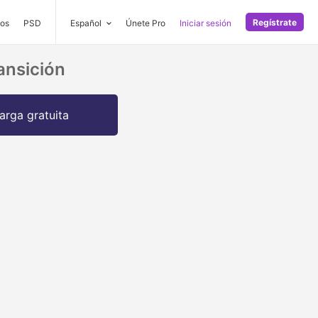
Regístrate
os
PSD
Español
Únete Pro
Iniciar sesión
ansición
arga gratuita