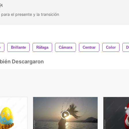
a para el presente y la transición
o
Brillante
Ráfaga
Cámara
Centrar
Color
D
mbién Descargaron