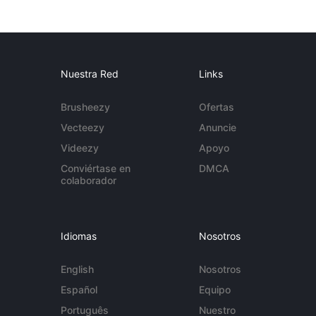
Nuestra Red
Links
Brusheezy
Ofertas
Vecteezy
Anuncie
Videezy
Apoyo
Conviértase en
DMCA
colaborador
Idiomas
Nosotros
English
Nosotros
Español
Equipo
Português
Nuestro