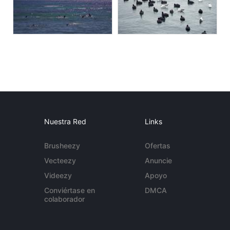
Nuestra Red
Links
Brusheezy
Ofertas
Vecteezy
Anuncie
Videezy
Apoyo
Conviértase en
DMCA
colaborador