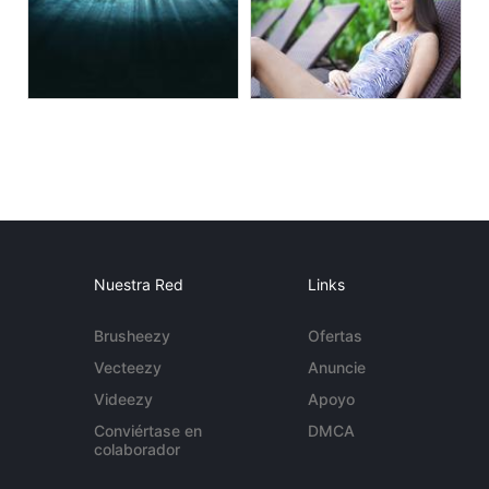
Nuestra Red
Links
Brusheezy
Ofertas
Vecteezy
Anuncie
Videezy
Apoyo
Conviértase en
DMCA
colaborador