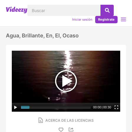
Iniciar sesión
Regístrate
Agua, Brillante, En, El, Ocaso
00:00
|
00:30
ACERCA DE LAS LICENCIAS