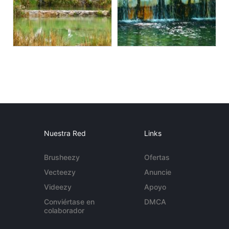
Nuestra Red
Links
Brusheezy
Ofertas
Vecteezy
Anuncie
Videezy
Apoyo
Conviértase en
DMCA
colaborador