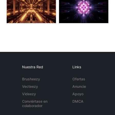
Nuestra Red
Links
Brusheezy
Ofertas
Vecteezy
Anuncie
Videezy
Apoyo
Conviértase en
DMCA
colaborador