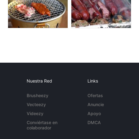
Nuestra Red
Links
Brusheezy
Ofertas
Vecteezy
Anuncie
Videezy
Apoyo
Conviértase en
DMCA
colaborador