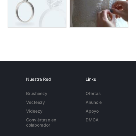
Nuestra Red
Links
Brusheezy
Ofertas
Vecteezy
Anuncie
Videezy
Apoyo
Conviértase en
DMCA
colaborador